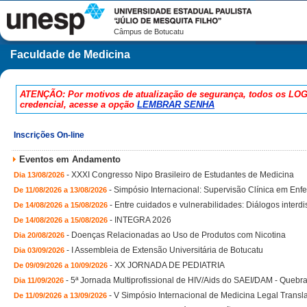
Câmpus de Botucatu
Faculdade de Medicina
ATENÇÃO: Por motivos de atualização de segurança, todos os LOG
credencial, acesse a opção
LEMBRAR SENHA
Inscrições On-line
Eventos em Andamento
-
XXXI Congresso Nipo Brasileiro de Estudantes de Medicina
Dia 13/08/2026
-
Simpósio Internacional: Supervisão Clínica em En
De 11/08/2026 a 13/08/2026
-
Entre cuidados e vulnerabilidades: Diálogos interd
De 14/08/2026 a 15/08/2026
-
INTEGRA 2026
De 14/08/2026 a 15/08/2026
-
Doenças Relacionadas ao Uso de Produtos com Nicotina
Dia 20/08/2026
-
I Assembleia de Extensão Universitária de Botucatu
Dia 03/09/2026
-
XX JORNADA DE PEDIATRIA
De 09/09/2026 a 10/09/2026
-
5ª Jornada Multiprofissional de HIV/Aids do SAEI/DAM - Quebr
Dia 11/09/2026
-
V Simpósio Internacional de Medicina Legal Transl
De 11/09/2026 a 13/09/2026