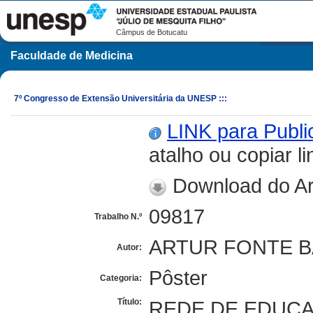
Câmpus de Botucatu
Faculdade de Medicina
7º Congresso de Extensão Universitária da UNESP :::
LINK para Publ
atalho ou copiar li
Download do Ar
09817
Trabalho N.º
ARTUR FONTE B
Autor:
Pôster
Categoria:
Título:
REDE DE EDUCA