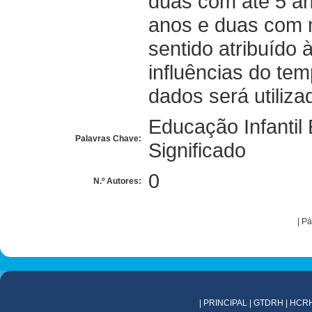
duas com até 5 an
anos e duas com 
sentido atribuído 
influências do te
dados será utiliza
Educação Infantil
Palavras Chave:
Significado
0
N.º Autores:
|
Pá
|
PRINCIPAL
|
GTDRH
|
HCR