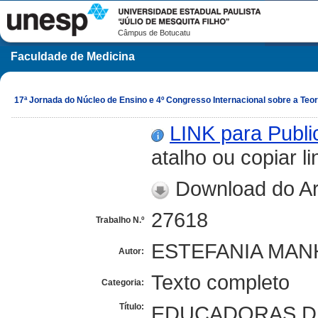
Câmpus de Botucatu
Faculdade de Medicina
17ª Jornada do Núcleo de Ensino e 4º Congresso Internacional sobre a Teori
LINK para Publ
atalho ou copiar li
Download do Ar
27618
Trabalho N.º
ESTEFANIA MA
Autor:
Texto completo
Categoria:
Título:
EDUCADORAS DE