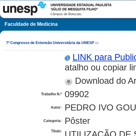
Câmpus de Botucatu
Faculdade de Medicina
7º Congresso de Extensão Universitária da UNESP :::
LINK para Publ
atalho ou copiar li
Download do Ar
09902
Trabalho N.º
PEDRO IVO GOU
Autor:
Pôster
Categoria:
Título:
UTILIZAÇÃO DE 