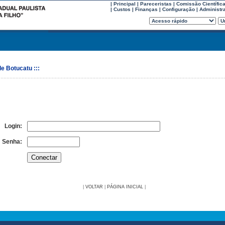
|
Principal
|
Pareceristas
|
Comissão Científic
|
Custos
|
Finanças
|
Configuração
|
Administr
e Botucatu :::
Login:
Senha:
|
VOLTAR
|
PÁGINA INICIAL
|