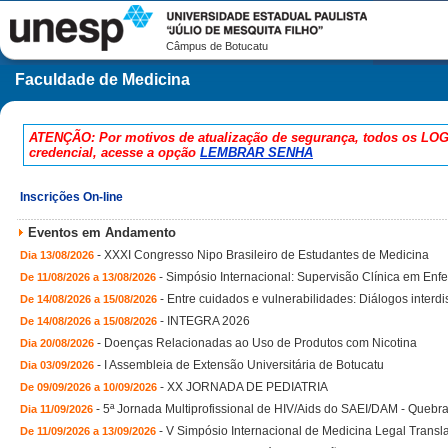
Câmpus de Botucatu
Faculdade de Medicina
ATENÇÃO: Por motivos de atualização de segurança, todos os LOG
credencial, acesse a opção
LEMBRAR SENHA
Inscrições On-line
Eventos em Andamento
-
XXXI Congresso Nipo Brasileiro de Estudantes de Medicina
Dia 13/08/2026
-
Simpósio Internacional: Supervisão Clínica em En
De 11/08/2026 a 13/08/2026
-
Entre cuidados e vulnerabilidades: Diálogos interd
De 14/08/2026 a 15/08/2026
-
INTEGRA 2026
De 14/08/2026 a 15/08/2026
-
Doenças Relacionadas ao Uso de Produtos com Nicotina
Dia 20/08/2026
-
I Assembleia de Extensão Universitária de Botucatu
Dia 03/09/2026
-
XX JORNADA DE PEDIATRIA
De 09/09/2026 a 10/09/2026
-
5ª Jornada Multiprofissional de HIV/Aids do SAEI/DAM - Quebr
Dia 11/09/2026
-
V Simpósio Internacional de Medicina Legal Transl
De 11/09/2026 a 13/09/2026