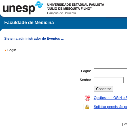
Câmpus de Botucatu
Faculdade de Medicina
Sistema administrador de Eventos :::
Login
Login:
Senha:
Opções de LOGIN e
Solicitar permissão p
|
V